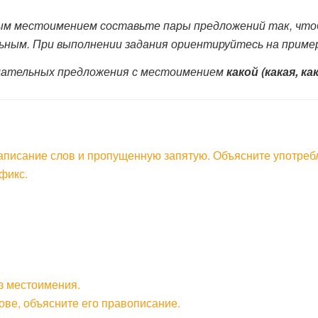
м местоимением составьте пары предложений так, чтоб
ьным. При выполнении задания ориентируйтесь на пример
цательных предложения с местоимением
какой (какая, как
аписание слов и пропущенную запятую. Объясните употреб
фикс.
з местоимения.
ове, объясните его правописание.