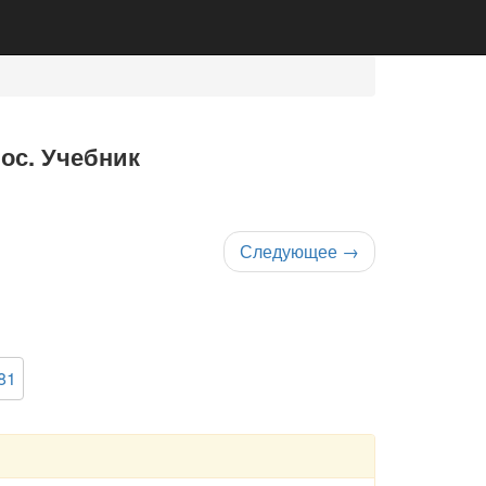
нос. Учебник
Следующее
→
81