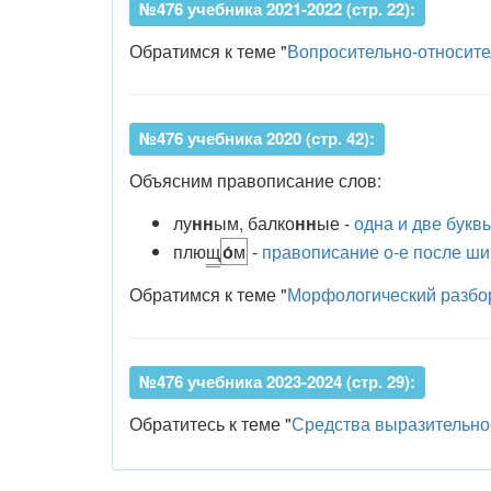
№476 учебника 2021-2022 (стр. 22):
Обратимся к теме "
Вопросительно-относит
№476 учебника 2020 (стр. 42):
Объясним правописание слов:
лу
н
н
ым,
балко
н
н
ые -
одна и две букв
плю
щ
о́
м
-
правописание о-е после ш
Обратимся к теме "
Морфологический разбо
№476 учебника 2023-2024 (стр. 29):
Обратитесь к теме "
Средства выразительно