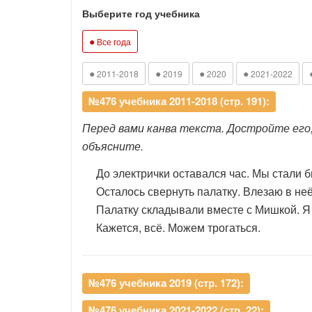
Выберите год учебника
●
Все года
●
●
●
●
2011-2018
2019
2020
2021-2022
№476 учебника 2011-2018 (стр. 191):
Перед вами канва текста. Достройте его
объясните.
До электрички оставался час. Мы стали быс
Осталось свернуть палатку. Влезаю в неё. 
Палатку складывали вместе с Мишкой. Я ...
Кажется, всё. Можем трогаться.
№476 учебника 2019 (стр. 172):
№476 учебника 2021-2022 (стр. 22):