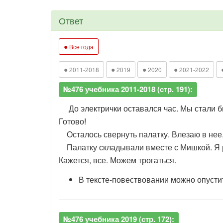
Ответ
●
Все года
●
●
●
●
2011-2018
2019
2020
2021-2022
№476 учебника 2011-2018 (стр. 191):
До электрички оставался час. Мы стали быс
Готово!
Осталось свернуть палатку. Влезаю в нее. 
Палатку складывали вместе с Мишкой. Я р
Кажется, все. Можем трогаться.
В тексте-повествовании можно опусти
№476 учебника 2019 (стр. 172):