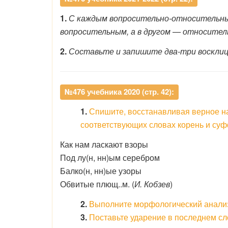
1.
С каждым вопросительно-относительны
вопросительным, а в другом — относител
2.
Составьте и запишите два-три воскли
№476 учебника 2020 (стр. 42):
1.
Спишите, восстанавливая верное н
соответствующих словах корень и суф
Как нам ласкают взоры
Под лу(н, нн)ым серебром
Балко(н, нн)ые узоры
Обвитые плющ..м. (
И. Кобзев
)
2.
Выполните морфологический анали
3.
Поставьте ударение в последнем сл