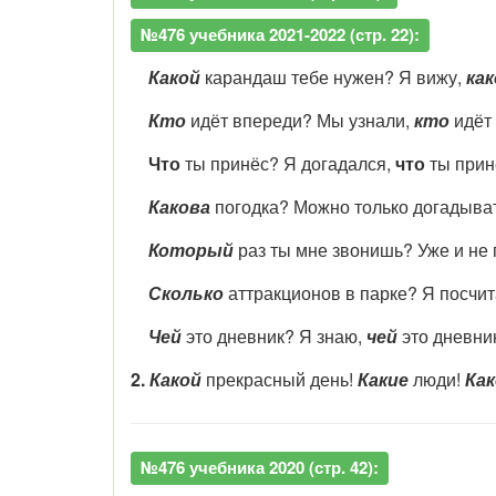
№476 учебника 2021-2022 (стр. 22):
Какой
карандаш тебе нужен? Я вижу,
как
Кто
идёт впереди? Мы узнали,
кто
идёт
Что
ты принёс? Я догадался,
что
ты прин
Какова
погодка? Можно только догадыва
Который
раз ты мне звонишь? Уже и не
Сколько
аттракционов в парке? Я посчи
Чей
это дневник? Я знаю,
чей
это дневник
2.
Какой
прекрасный день!
Какие
люди!
Как
№476 учебника 2020 (стр. 42):