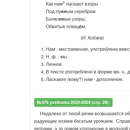
3
Как нам
ласкают взоры
Под
лу
н
н
ым серебром
Балко
н
н
ые узоры,
Обвитые плющ
о́
м.
(
И. Кобзев
)
Нам -
местоимение, употреблено вмес
Н. ф. -
мы.
Личное.
В тексте употреблено в форме мн. ч., да
Ласкают (
кому?)
нам
- дополнение.
№476 учебника 2023-2024 (стр. 29):
Недалеко от тихой речки возвышается обве
радующие хозяев богатым урожаем. Справ
ветрами, а за домом утопающие в молодой 