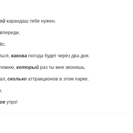
ой
карандаш тебе нужен.
 впереди.
ёс.
ться,
какова
погода будет через два дня.
 помню,
который
раз ты мне звонишь.
тал,
сколько
аттракционов в этом парке.
.
ое
утро!