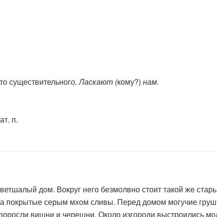
то существительног
о. Ласкают (
кому?)
нам.
т. п.
тшалый дом. Вокруг него безмолвно стоит такой же старый
а покрытые серым мхом сливы. Перед домом могучие груш
поросли вишни и черешни. Около изгороди выстроились мо