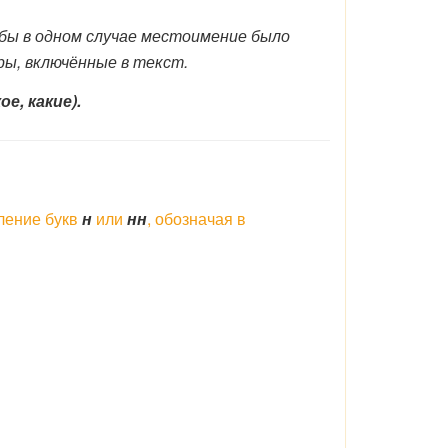
ы в одном случае местоимение было
ы, включённые в текст.
ое, какие).
ление букв
н
или
нн
, обозначая в