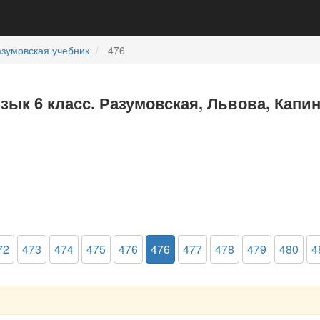
зумовская учебник
476
язык 6 класс. Разумовская, Львова, Капи
72
473
474
475
476
476
477
478
479
480
4