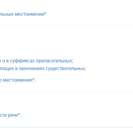
ельные местоимения
"
ы н в суффиксах прилагательных
;
ипящих в окончаниях существительных
.
р местоимения
".
сти речи
".